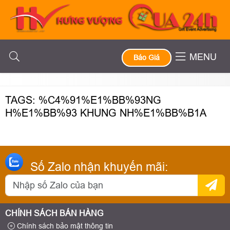
MENU
Báo Giá
TAGS: %C4%91%E1%BB%93NG
H%E1%BB%93 KHUNG NH%E1%BB%B1A
Số Zalo nhận khuyến mãi:
CHÍNH SÁCH BÁN HÀNG
Chính sách bảo mật thông tin