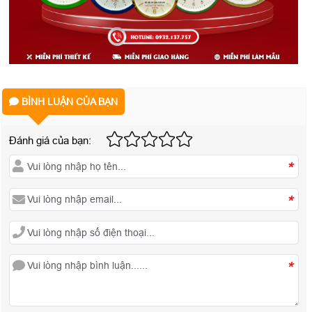
BÌNH LUẬN CỦA BẠN
Đánh giá của bạn:
*
*
*