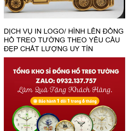
DỊCH VỤ IN LOGO/ HÌNH LÊN ĐỒNG
HỒ TREO TƯỜNG THEO YÊU CẦU
ĐẸP CHẤT LƯỢNG UY TÍN