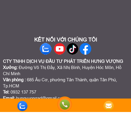
KẾT NỐI VỚI CHÚNG TÔI
CTY TNHH DỊCH VỤ ĐẦU TƯ PHÁT TRIỂN HƯNG VƯỢNG
Xưởng:
Đường Võ Thị Đầy, Xã Nhị Bình, Huyện Hóc Môn, Hồ
Chí Minh
Văn phòng :
685 Âu Cơ, phường Tân Thành, quận Tân Phú,
Tp.HCM
Tel:
0932 137 757
Email:
hungvuongad@gmail.com
Trực tuyến:
1
Hôm nay:
545555
Tuần này:
0
Tất cả:
1084322
Thiết kế website Webso.vn