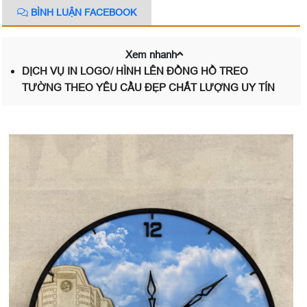
BÌNH LUẬN FACEBOOK
Xem nhanh
DỊCH VỤ IN LOGO/ HÌNH LÊN ĐỒNG HỒ TREO
TƯỜNG THEO YÊU CẦU ĐẸP CHẤT LƯỢNG UY TÍN